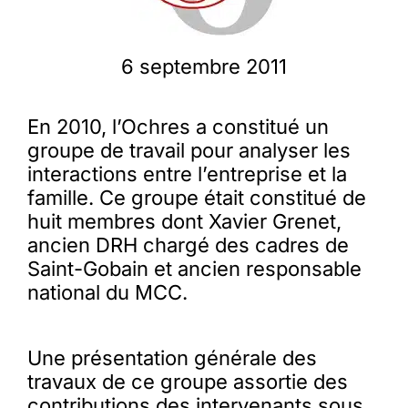
Membres
6 septembre 2011
L’actu
En 2010, l’Ochres a constitué un
groupe de travail pour analyser les
interactions entre l’entreprise et la
Nous soutenir
famille. Ce groupe était constitué de
huit membres dont Xavier Grenet,
La revue Responsables
ancien DRH chargé des cadres de
Saint-Gobain et ancien responsable
national du MCC.
Une présentation générale des
travaux de ce groupe assortie des
contributions des intervenants sous