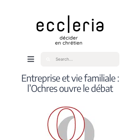
Skip
to
content
Rechercher
Navigation
à
Accueil
Entreprise et vie familiale :
bascule
l’Ochres ouvre le débat
Qui sommes nous ?
Intéressés
Spiritualité