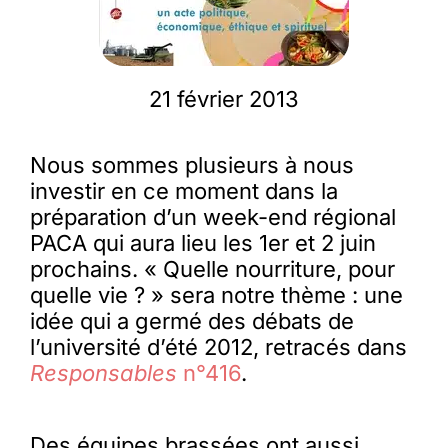
Membres
21 février 2013
L’actu
Nous sommes plusieurs à nous
investir en ce moment dans la
Nous soutenir
préparation d’un week-end régional
PACA qui aura lieu les 1er et 2 juin
La revue Responsables
prochains. « Quelle nourriture, pour
quelle vie ? » sera notre thème : une
idée qui a germé des débats de
l’université d’été 2012, retracés dans
Responsables
n°416
.
Des équipes brassées ont aussi