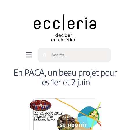
Skip
to
content
Rechercher
Navigation
à
Accueil
En PACA, un beau projet pour
bascule
les 1er et 2 juin
Qui sommes nous ?
Intéressés
Spiritualité