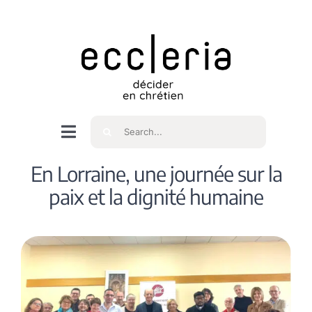
Skip
to
content
Rechercher
Navigation
à
Accueil
En Lorraine, une journée sur la
bascule
paix et la dignité humaine
Qui sommes nous ?
Intéressés
Spiritualité