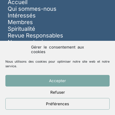
Accueil
Qui sommes-nous
Intéressés
Membres
Spiritualité
Revue Responsables
Nous soutenir
Gérer le consentement aux
cookies
Sur les réseaux
Nous utilisons des cookies pour optimiser notre site web et notre
service.
Lutte contre les abus
Accepter
Refuser
Mentions légales
Politique de confidentialité
Préférences
Un site réalisé par
ACCK