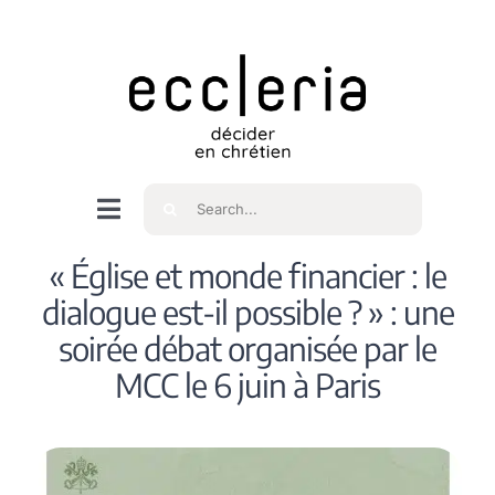
Skip
to
content
Rechercher
Navigation
à
Accueil
« Église et monde financier : le
bascule
dialogue est-il possible ? » : une
Qui sommes nous ?
soirée débat organisée par le
MCC le 6 juin à Paris
Intéressés
Spiritualité