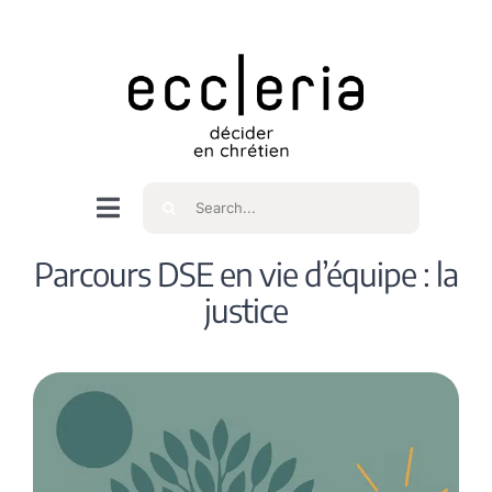
Skip
to
content
Rechercher
Navigation
à
Accueil
Parcours DSE en vie d’équipe : la
bascule
justice
Qui sommes nous ?
Intéressés
Spiritualité