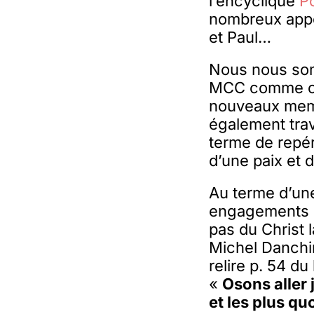
l’encyclique
P
nombreux appel
et Paul…
Nous nous som
MCC comme cell
nouveaux memb
également trav
terme de repé
d’une paix et 
Au terme d’une
engagements e
pas du Christ 
Michel Danchin
relire p. 54 d
«
Osons aller 
et les plus qu