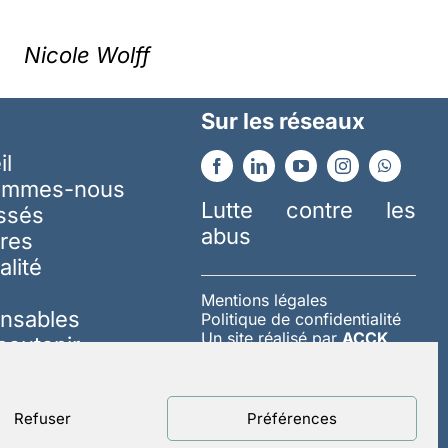
Nicole Wolff
Sur les réseaux
il
ommes-nous
Lutte contre les
essés
abus
res
alité
Mentions légales
nsables
Politique de confidentialité
Un site réalisé par
ACCK
soutenir
Refuser
Préférences