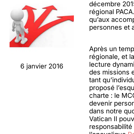
décembre 2015 
régional PACA.
qu’aux accompa
personnes et a
Après un temp
régionale, et l
lecture dynam
6 janvier 2016
des missions e
tant qu’indivi
proposé l’esqu
charte : le MC
devenir person
dans notre qu
Vatican II po
responsabilité