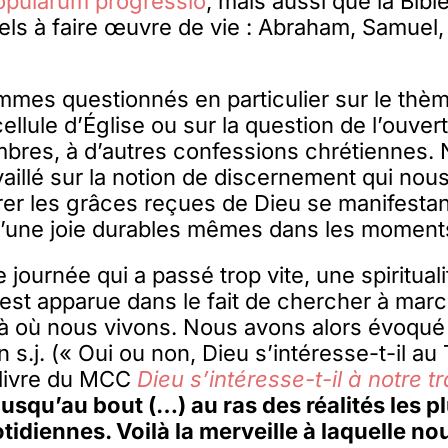
opularum progressio
, mais aussi que la Bib
s à faire œuvre de vie : Abraham, Samuel, 
mes questionnés en particulier sur le thèm
ule d’Église ou sur la question de l’ouver
res, à d’autres confessions chrétiennes.
aillé sur la notion de discernement qui nou
rer les grâces reçues de Dieu se manifesta
d’une joie durables mêmes dans les moments 
 journée qui a passé trop vite, une spiritual
st apparue dans le fait de chercher à marc
là où nous vivons. Nous avons alors évoqué
 s.j. (« Oui ou non, Dieu s’intéresse-t-il au
u livre du MCC
Dieu s’intéresse-t-il à notre tr
jusqu’au bout (…) au ras des réalités les 
otidiennes. Voilà la merveille à laquelle n