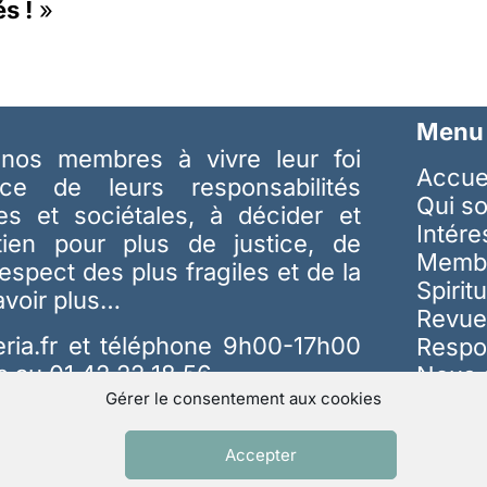
s !
»
Menu
nos membres à vivre leur foi
Accue
ice de leurs responsabilités
Qui s
les et sociétales, à décider et
Intér
tien pour plus de justice, de
Memb
respect des plus fragiles et de la
Spiritu
avoir plus…
Revue
ria.fr
et téléphone 9h00-17h00
Respo
s au 01 42 22 18 56
Nous 
Gérer le consentement aux cookies
Accepter