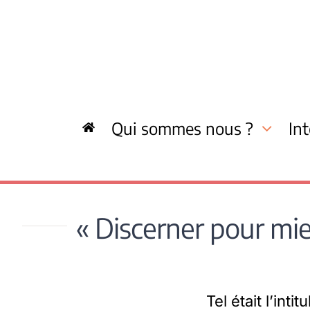
Skip
to
content
Qui sommes nous ?
In
« Discerner pour mie
Tel était l’int