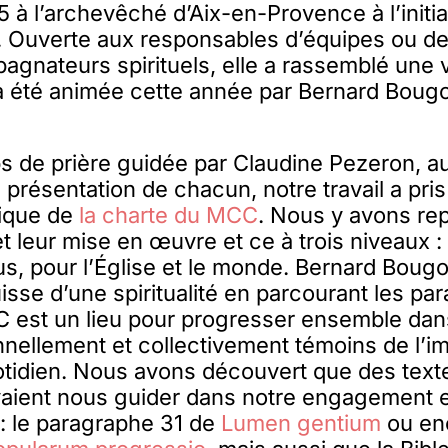
à l’archevêché d’Aix-en-Provence à l’initi
 Ouverte aux responsables d’équipes ou de
gnateurs spirituels, elle a rassemblé une 
 été animée cette année par Bernard Bougon
s de prière guidée par Claudine Pezeron, 
a présentation de chacun, notre travail a pris
ique de
la charte du MCC
. Nous y avons re
t leur mise en œuvre et ce à trois niveaux 
dus, pour l’Église et le monde. Bernard Boug
isse d’une spiritualité en parcourant les pa
C est un lieu pour progresser ensemble dans 
nellement et collectivement témoins de l’i
otidien. Nous avons découvert que des text
uvaient nous guider dans notre engagement 
 : le paragraphe 31 de
Lumen gentium
ou en