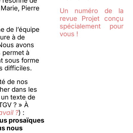
le résonne de
Marie, Pierre
Un numéro de la
revue Projet conçu
spécialement pour
e de l’équipe
vous !
ture à de
 Nous avons
s permet à
nt sous forme
difficiles.
ité de nos
her dans les
 un texte de
 TGV ? » À
avail ?
) :
plus prosaïques
ous nous