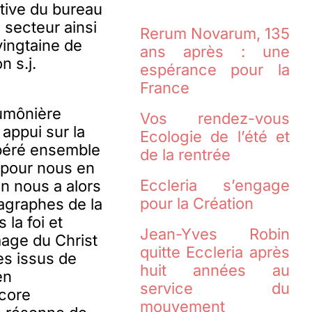
ative du bureau
 secteur ainsi
Rerum Novarum, 135
vingtaine de
ans après : une
 s.j.
espérance pour la
France
aumônière
Vos rendez-vous
 appui sur la
Ecologie de l’été et
péré ensemble
de la rentrée
: pour nous en
Eccleria s’engage
on nous a alors
pour la Création
ragraphes de la
la foi et
Jean-Yves Robin
mage du Christ
quitte Eccleria après
es issus de
huit années au
en
service du
core
mouvement