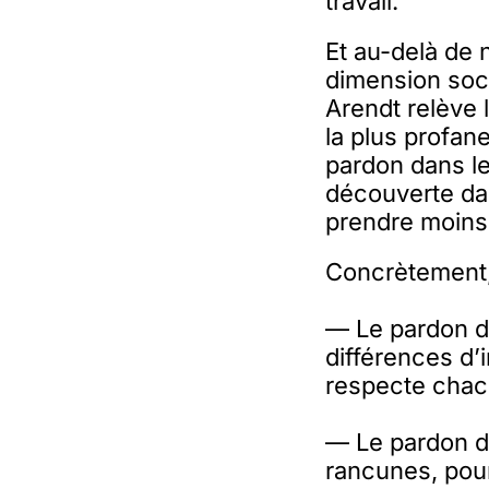
travail.
Et au-delà de 
dimension soc
Arendt relève l
la plus profan
pardon dans le
découverte dan
prendre moins 
Concrètement,
— Le pardon da
différences d’
respecte chac
— Le pardon dan
rancunes, pour