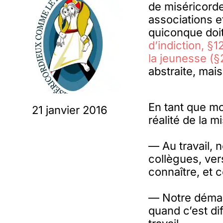
de miséricorde
associations e
quiconque doit
d’indiction, §1
la jeunesse (§
abstraite, mais
En tant que m
21 janvier 2016
réalité de la m
— Au travail, 
collègues, ver
connaître, et c
— Notre démarc
quand c’est dif