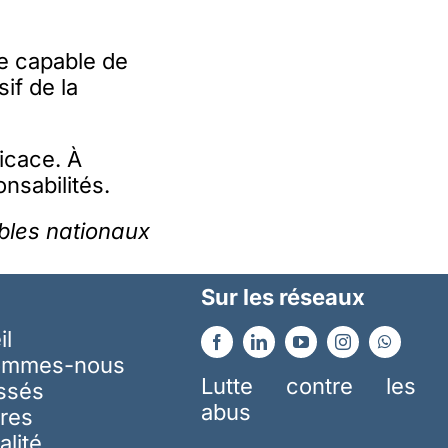
re capable de
if de la
ficace. À
nsabilités.
ables nationaux
Sur les réseaux
il
ommes-nous
Lutte contre les
essés
abus
res
alité