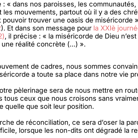
 : « dans nos paroisses, les communautés, 
t les mouvements, partout où il y a des chré
 pouvoir trouver une oasis de miséricorde »
2
). Et dans son message pour
la XXIè journ
2)
, il précise : « la miséricorde de Dieu n’es
 une réalité concrète (…) ».
ouvement de cadres, nous sommes convain
iséricorde a toute sa place dans notre vie pr
notre pèlerinage sera de nous mettre en rou
s tous ceux que nous croisons sans vraimen
e quelle que soit leur position.
he de réconciliation, ce sera d’oser la pa
ficile, lorsque les non-dits ont dégradé la re