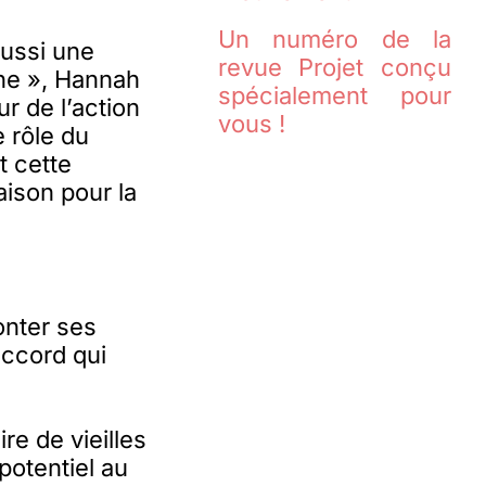
Un numéro de la
aussi une
revue Projet conçu
ne », Hannah
spécialement pour
r de l’action
vous !
e rôle du
t cette
aison pour la
onter ses
accord qui
re de vieilles
potentiel au