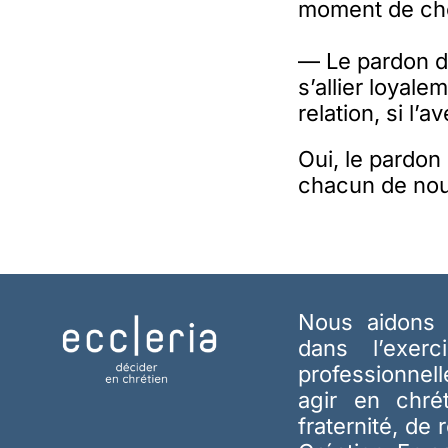
moment de chois
— Le pardon da
s’allier loyale
relation, si l’
Oui, le pardon
chacun de nou
Nous aidons 
dans l’exerc
professionnel
agir en chré
fraternité, de 