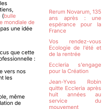
les
tiens,
Rerum Novarum, 135
 (
bulle
ans après : une
ée mondiale de
espérance pour la
t pas une idée
France
Vos rendez-vous
Ecologie de l’été et
cus que cette
de la rentrée
ofessionnelle :
Eccleria s’engage
pour la Création
te vers nos
t les
Jean-Yves Robin
quitte Eccleria après
huit années au
role, même
service du
lation de
mouvement