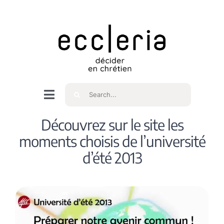
Skip
to
content
Rechercher
Navigation
à
Accueil
Découvrez sur le site les
bascule
moments choisis de l’université
Qui sommes nous ?
d’été 2013
Intéressés
Spiritualité