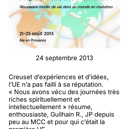
Membres
L’actu
Nous soutenir
24 septembre 2013
La revue Responsables
Creuset d’expériences et d’idées,
l’UE n’a pas failli à sa réputation.
« Nous avons vécu des journées très
riches spirituellement et
intellectuellement » résume,
enthousiaste, Guilhain R., JP depuis
peu au MCC et pour qui c’était la