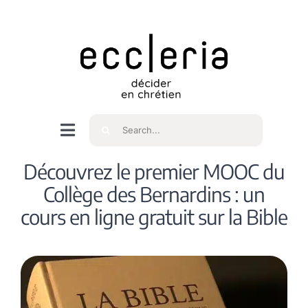
Skip
to
content
Rechercher
Navigation
à
Accueil
Découvrez le premier MOOC du
bascule
Collège des Bernardins : un
Qui sommes nous ?
cours en ligne gratuit sur la Bible
Intéressés
Spiritualité