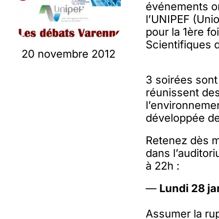
événements or
l’UNIPEF (Unio
pour la 1ère fo
Scientifiques 
20 novembre 2012
3 soirées son
réunissent des
l’environnemen
développée de 
Retenez dès ma
dans l’auditor
à 22h :
—
Lundi 28 ja
Assumer la ru