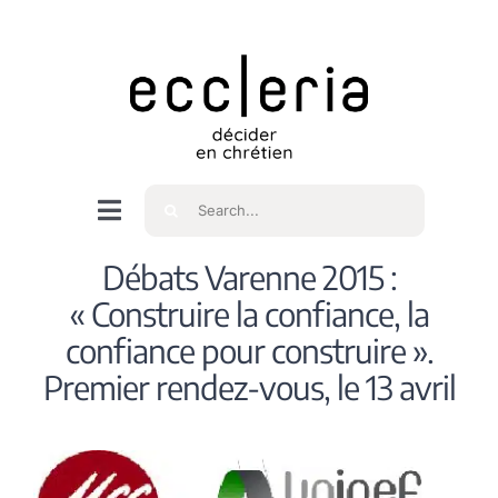
Skip
to
content
Rechercher
Navigation
à
Accueil
Débats Varenne 2015 :
bascule
« Construire la confiance, la
Qui sommes nous ?
confiance pour construire ».
Premier rendez-vous, le 13 avril
Intéressés
Spiritualité