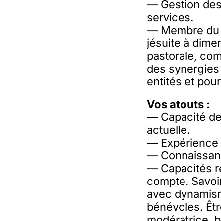
— Gestion des
services.
— Membre du C
jésuite à dime
pastorale, com
des synergies 
entités et pour
Vos atouts :
— Capacité de 
actuelle.
— Expérience c
— Connaissanc
— Capacités re
compte. Savoi
avec dynamism
bénévoles. Êt
modératrice, b