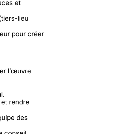
aces et
iers-lieu
teur pour créer
uer l’œuvre
l.
 et rendre
quipe des
e conseil