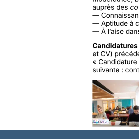
auprès des
co
— Connaissance
— Aptitude à c
— À l’aise dan
Candidatures
et CV) précéd
« Candidature 
suivante : co