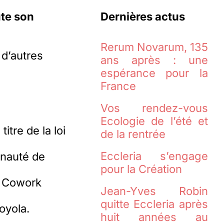
ute son
Dernières actus
Rerum Novarum, 135
 d’autres
ans après : une
espérance pour la
France
Vos rendez-vous
Ecologie de l’été et
itre de la loi
de la rentrée
Eccleria s’engage
unauté de
pour la Création
le Cowork
Jean-Yves Robin
quitte Eccleria après
Loyola.
huit années au