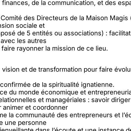
 finances, de la communication, et des esp
omité des Directeurs de la Maison Magis (t
nsion sociale et
posé de 5 entités ou associations) : facilita
avec les autres
 faire rayonner la mission de ce lieu.
vision et de transformation pour faire évol
onfirmée de la spiritualité ignatienne.
e du monde économique et entrepreneuria
lationnelles et managériales : savoir diriger
r animer et coordonner
e la communauté des entrepreneurs et l’é
re une personne
ienveillante dans l’écoute et une instance d