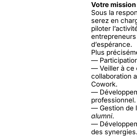
Votre mission 
Sous la respon
serez en charg
piloter l’acti
entrepreneurs 
d’espérance.
Plus préciséme
— Participation
— Veiller à ce 
collaboration a
Cowork.
— Développeme
professionnel.
— Gestion de 
alumni
.
— Développeme
des synergies