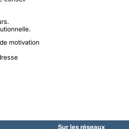
urs.
utionnelle.
 de motivation
dresse
Sur les réseaux