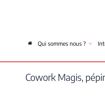
Skip
to
content
Qui sommes nous ?
In
Cowork Magis, pépini