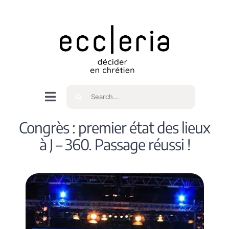
Skip
to
content
Rechercher
Navigation
à
Accueil
Congrès : premier état des lieux
bascule
à J – 360. Passage réussi !
Qui sommes nous ?
Intéressés
Spiritualité