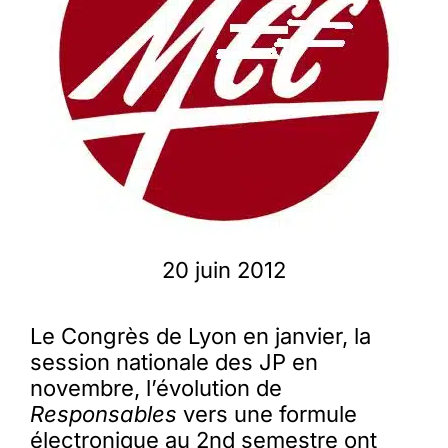
Membres
L’actu
Nous soutenir
La revue Responsables
20 juin 2012
Le Congrès de Lyon en janvier, la
session nationale des JP en
novembre, l’évolution de
Responsables
vers une formule
électronique au 2nd semestre ont