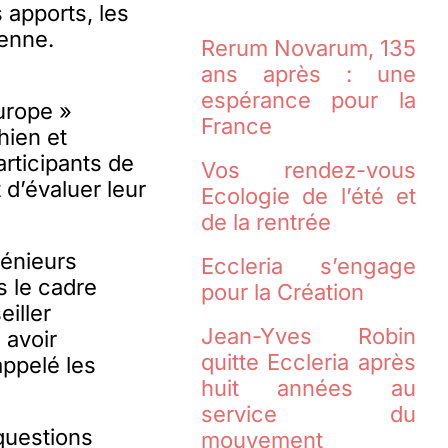
 apports, les
éenne.
Rerum Novarum, 135
ans après : une
espérance pour la
Europe »
France
hien et
articipants de
Vos rendez-vous
 d’évaluer leur
Ecologie de l’été et
de la rentrée
génieurs
Eccleria s’engage
s le cadre
pour la Création
eiller
Jean-Yves Robin
 avoir
quitte Eccleria après
appelé les
huit années au
service du
questions
mouvement