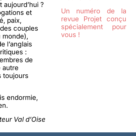
 aujourd’hui ?
Un numéro de la
gations et
revue Projet conçu
, paix,
spécialement pour
e des couples
vous !
u monde),
 l’anglais
itiques :
 membres de
 autre
s toujours
ois endormie,
en.
teur Val d’Oise