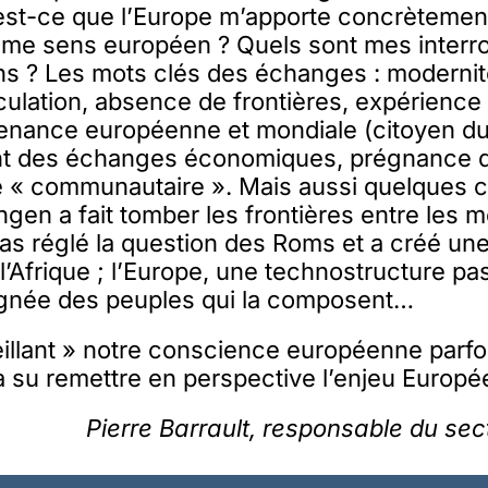
est-ce que l’Europe m’apporte concrètement
 me sens européen ? Quels sont mes interro
ns ? Les mots clés des échanges : modernité
irculation, absence de frontières, expérienc
tenance européenne et mondiale (citoyen d
 des échanges économiques, prégnance de
« communautaire ». Mais aussi quelques cr
gen a fait tomber les frontières entre les
pas réglé la question des Roms et a créé une
 l’Afrique ; l’Europe, une technostructure pa
ignée des peuples qui la composent…
veillant » notre conscience européenne parf
a su remettre en perspective l’enjeu Europé
Pierre Barrault, responsable du sec