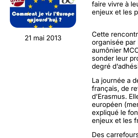
faire vivre à 
enjeux et les 
Cette rencontr
21 mai 2013
organisée par 
aumônier MCC d
sonder leur pr
degré d’adhés
La journée a 
français, de r
d’Erasmus. Elle
européen (memb
expliqué le fo
enjeux et les f
Des carrefour