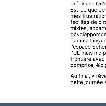
précises : Qu’
Est-ce que Je
mes frustratio
facilités de c
mixtes, appar
développement
comme langue 
l’espace Schen
l’UE mais n’a 
frontière avec
comprise, élo
Au final, « ré
cette journée 