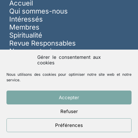
Accueil
Qui sommes-nous
Intéressés
Membres
Spiritualité
Revue Responsables
Nous soutenir
Gérer le consentement aux
cookies
Sur les réseaux
Nous utilisons des cookies pour optimiser notre site web et notre
service.
Lutte contre les abus
Accepter
Refuser
Mentions légales
Politique de confidentialité
Préférences
Un site réalisé par
ACCK