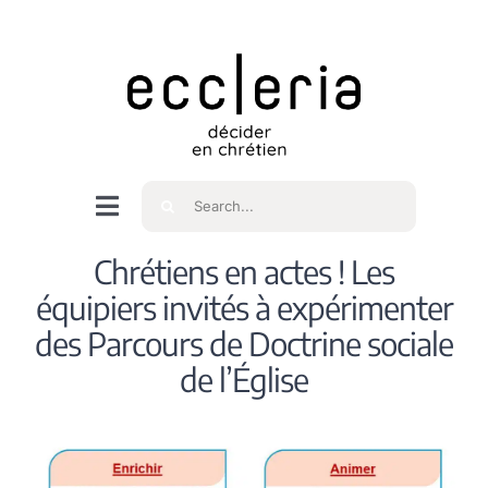
Skip
to
content
Rechercher
Navigation
à
Accueil
Chrétiens en actes ! Les
bascule
équipiers invités à expérimenter
Qui sommes nous ?
des Parcours de Doctrine sociale
de l’Église
Intéressés
Spiritualité