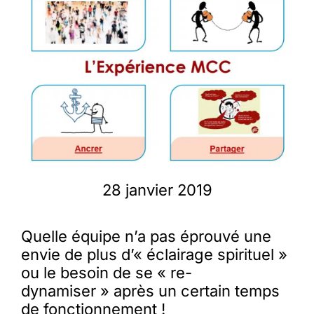
Membres
L’actu
Nous soutenir
La revue Responsables
28 janvier 2019
Quelle équipe n’a pas éprouvé une
envie de plus d’« éclairage spirituel »
ou le besoin de se « re-
dynamiser » après un certain temps
de fonctionnement !