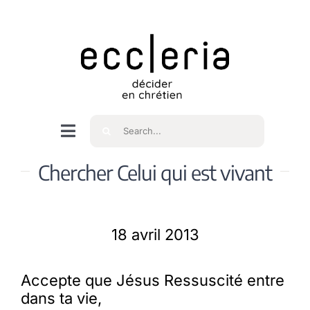
Skip
to
content
Rechercher
Navigation
à
Accueil
Chercher Celui qui est vivant
bascule
Qui sommes nous ?
18 avril 2013
Intéressés
Accepte que Jésus Ressuscité entre
dans ta vie,
Spiritualité