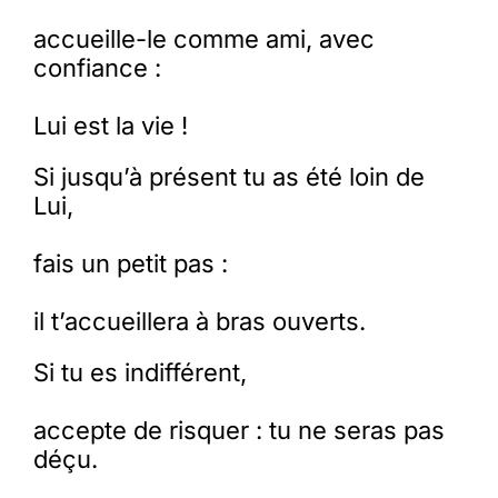
accueille-le comme ami, avec
Membres
confiance :
Lui est la vie !
L’actu
Si jusqu’à présent tu as été loin de
Lui,
Nous soutenir
fais un petit pas :
La revue Responsables
il t’accueillera à bras ouverts.
Si tu es indifférent,
accepte de risquer : tu ne seras pas
déçu.