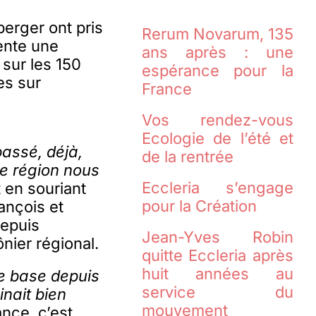
erger ont pris
Rerum Novarum, 135
ente une
ans après : une
 sur les 150
espérance pour la
es sur
France
Vos rendez-vous
Ecologie de l’été et
passé, déjà,
de la rentrée
e région nous
Eccleria s’engage
 en souriant
pour la Création
ançois et
depuis
Jean-Yves Robin
nier régional.
quitte Eccleria après
huit années au
de base depuis
service du
nait bien
mouvement
ance, c’est