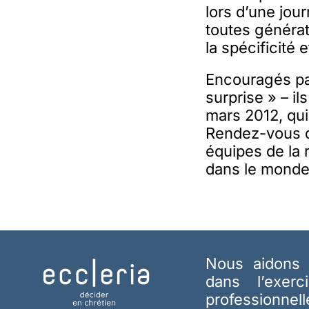
lors d’une jou
toutes généra
la spécificité 
Encouragés pa
surprise » – i
mars 2012, qui
Rendez-vous do
équipes de la r
dans le monde 
Nous aidons 
dans l’exerc
professionnel