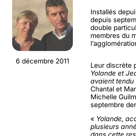
Installés depu
depuis septemb
double particul
membres du mo
l’agglomérati
6 décembre 2011
Leur discrète 
Yolande et Je
avaient tendu
Chantal et Ma
Michelle Guil
septembre dern
«
Yolande, acc
plusieurs anné
dans cette res