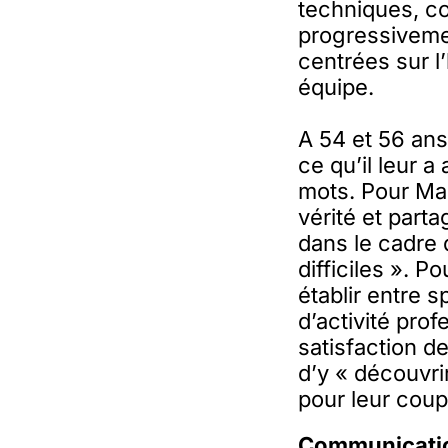
techniques, co
progressivemen
centrées sur l’
équipe.
A 54 et 56 an
ce qu’il leur 
mots. Pour Marc
vérité et part
dans le cadre d
difficiles ». P
établir entre s
d’activité prof
satisfaction d
d’y « découvri
pour leur coup
Communication