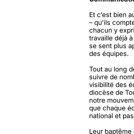
Et c’est bien 
– qu’ils compt
chacun y expri
travaille déjà 
se sent plus a
des équipes.
Tout au long 
suivre de nom
visibilité des
diocèse de Tou
notre mouvemen
que chaque éq
national et pa
Leur baptême d