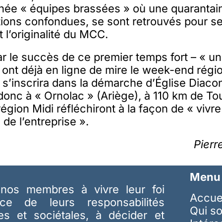
rnée « équipes brassées » où une quarantain
tions confondues, se sont retrouvés pour s
et l’originalité du MCC.
r le succès de ce premier temps fort – « u
ls ont déjà en ligne de mire le week-end régi
 s’inscrira dans la démarche d’Église Diaco
nc à « Ornolac » (Ariège), à 110 km de Tou
égion Midi réfléchiront à la façon de « vivre 
de l’entreprise ».
Pierr
Menu
nos membres à vivre leur foi
Accue
ice de leurs responsabilités
Qui s
les et sociétales, à décider et