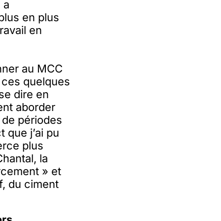
 a
plus en plus
ravail en
onner au MCC
n ces quelques
se dire en
ent aborder
s de périodes
t que j’ai pu
erce plus
hantal, la
urcement » et
f, du ciment
ers