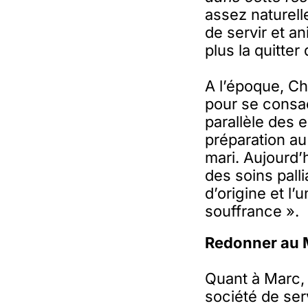
assez naturell
de servir et a
plus la quitter
A l’époque, C
pour se consac
parallèle des 
préparation a
mari. Aujourd’h
des soins pall
d’origine et l’
souffrance ».
Redonner au M
Quant à Marc, 
société de ser