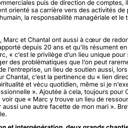
mmerciales puis de direction de comptes, il
t orienté sa carrière vers des activités de 
humain, la responsabilité managériale et le t
s, Marc et Chantal ont aussi à cœur de red
a apporté depuis 20 ans et qu’ils résument e
, « c’est le privilège d’un lieu unique pour 
ager des problématiques que l’on peut rarem
e l’entreprise, un lieu de soutien aussi, lor
our Chantal, c’est la pertinence du « lien direc
piritualité et vécu quotidien, même si je n’ex
essionnelle ». Ajoutée à cela, toujours pour C
e voir que « Marc y trouve un lieu de resso
r aussi une autre facette de mon mari ». Bre
le.
 et intergénération, deux grands chanti