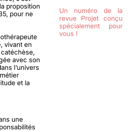
a proposition
Un numéro de la
85, pour ne
revue Projet conçu
spécialement pour
vous !
gothérapeute
, vivant en
: catéchèse,
agée avec son
dans l’univers
 métier
itude et la
dans une
ponsabilités