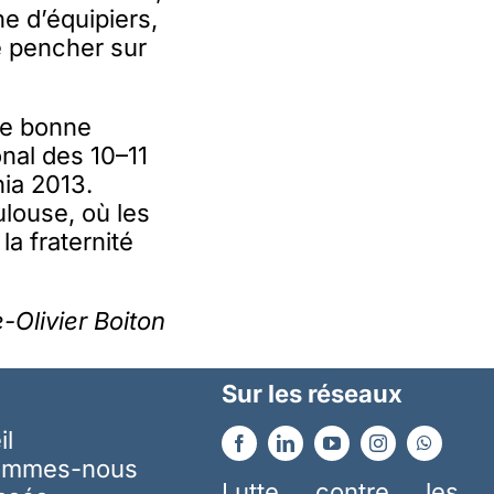
e d’équipiers,
e pencher sur
ne bonne
onal des 10–11
nia 2013.
louse, où les
la fraternité
e-Olivier Boiton
Sur les réseaux
il
ommes-nous
Lutte contre les