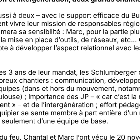
aussi à deux – avec le support efficace du B
ent vivre leur mission de responsables rég
mera sa sensibilité : Marc, pour la partie pl
à la mise en place d’outils, de réseaux, etc… 
pte à développer l’aspect relationnel avec 
des 3 ans de leur mandat, les Schlumberger
breux chantiers : communication, développ
 équipes (dans et hors du mouvement, notam
louse) ; importance des JP – « car c’est la 
t » – et de l’intergénération ; effort péda
uipier se sente membre à part entière d’u
s seulement d’une équipe de base.
u feu, Chantal et Marc l’ont vécu le 20 no