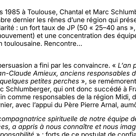
is 1985 à Toulouse, Chantal et Marc Schlumb
re dernier les rênes d’une région qui prés
arité : un fort taux de JP (50 « 25–40 ans »,
uvement) et une concentration des équip
on toulousaine. Rencontre…
persuasion a fini par les convaincre. «
L’an 
an-Claude Amieux, anciens responsables d
 quelques petites perches
», se remémorent
rc Schlumberger, qui ont donc succédé à Fr
min comme responsables de la région Midi, 
ier, avec l’appui du Père Pierre Arnal, aumô
ompagnatrice spirituelle de notre équipe 
es, a appris à nous connaître et nous imagi
ponsabilité
» : forts de ce postulat de confi