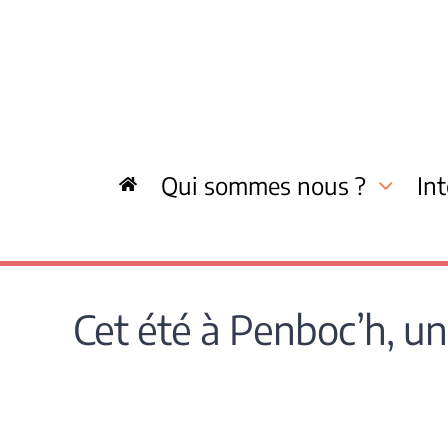
Skip
to
content
Qui sommes nous ?
In
Cet été à Penboc’h, un