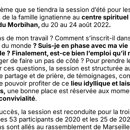
hème que se tiendra la session d’été pour le
 de la famille ignatienne au
centre spiritue
 du Morbihan,
du 20 au 24 août 2022
.
ns de mon travail ? Comment s’inscrit-il dans
n du monde
? Suis-je en phase avec ma vie
le ?
Finalement, est-ce bien l’emploi qu’il
ger de faire un pas de côté ? Pour prendre 
 ces questions, la session est structurée 
de partage et de prière, de témoignages, co
de pouvoir profiter de ce
lieu idyllique et la
s,
une bonne place est réservée aux mome
convivialité
.
uccès, la session est reconduite pour la tr
es 53 participants de 2020 et les 25 de 202
ins sont allés au rassemblement de Marseille