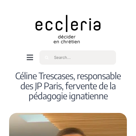
Skip
to
content
Rechercher
Navigation
à
Accueil
Céline Trescases, responsable
bascule
des JP Paris, fervente de la
Qui sommes nous ?
pédagogie ignatienne
Intéressés
Spiritualité