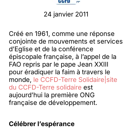
24 janvier 2011
Membres
Créé en 1961, comme une réponse
L’actu
conjointe de mouvements et services
d’Eglise et de la conférence
Nous soutenir
épiscopale française, à l’appel de la
FAO repris par le pape Jean XXIII
pour éradiquer la faim à travers le
La revue Responsables
monde,
le CCFD-Terre Solidaire|site
du CCFD-Terre solidaire
est
aujourd’hui la première ONG
française de développement.
Célébrer l’espérance