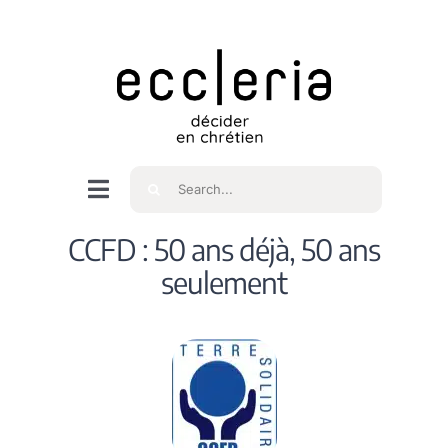
Skip
to
content
Rechercher
Navigation
à
Accueil
CCFD : 50 ans déjà, 50 ans
bascule
seulement
Qui sommes nous ?
Intéressés
Spiritualité