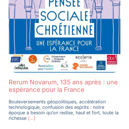
Membres
L’actu
Nous soutenir
La revue Responsables
Rerum Novarum, 135 ans après : une
espérance pour la France
Bouleversements géopolitiques, accélération
technologique, confusion des esprits : notre
époque a besoin qu’on redise, haut et fort, toute la
richesse
[…]