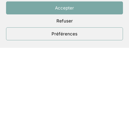
Accepter
Refuser
Préférences
Nous aidons nos membres à vivre
leur foi dans l’exercice de leurs
responsabilités professionnelles et
sociétales, à décider et agir en
chrétien pour plus de justice, de
fraternité, de respect des plus
fragiles et de la Création.
En savoir
plus…
contact@eccleria.fr
et téléphone
9h00-17h00 jours ouvrables au 01 42
22 18 56