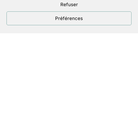
Refuser
ouvert à tous, le 25 septembre 2024 de 20h à
21h30. Que signifie vivre
[…]
Préférences
AFFICHER PLUS DE RÉSULTATS ARTICLES