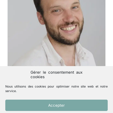
Gérer le consentement aux
cookies
Nous utilisons des cookies pour optimiser notre site web et notre
« Signes d’espérance », un webinaire
service.
en français ouvert à tous, le 25
septembre 2024 de 20h à 21h30.
Accepter
« Signes d’espérance », un webinaire en français