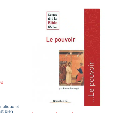
de
mpliqué et
est bien