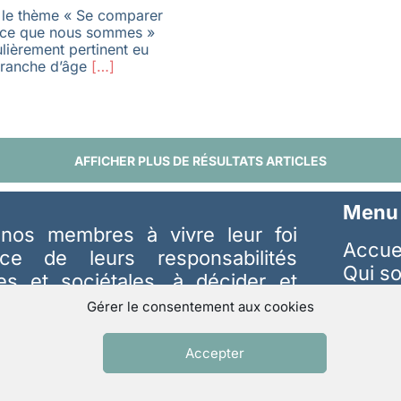
 le thème « Se comparer
 ce que nous sommes »
culièrement pertinent eu
tranche d’âge
[…]
AFFICHER PLUS DE RÉSULTATS ARTICLES
Menu
nos membres à vivre leur foi
Accue
ice de leurs responsabilités
Qui s
les et sociétales, à décider et
Intér
tien pour plus de justice, de
Gérer le consentement aux cookies
Memb
respect des plus fragiles et de la
Spiritu
avoir plus…
Accepter
Revue
ria.fr
et téléphone 9h00-17h00
Respo