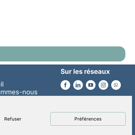
Sur les réseaux
il
ommes-nous
Lutte contre les
essés
abus
res
alité
Refuser
Préférences
Mentions légales
nsables
Politique de confidentialité