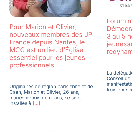
Forum m
Pour Marion et Olivier,
Démocra
nouveaux membres des JP
3 au 5 n
France depuis Nantes, le
jeunesse
MCC est un lieu d’Église
redynami
essentiel pour les jeunes
professionnels
La délégat
Conseil de 
manifestati
Originaires de région parisienne et de
troisième é
Caen, Marion et Olivier, 26 ans,
mariés depuis deux ans, se sont
installés à
[…]