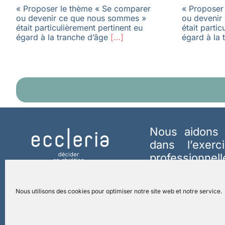
« Proposer le thème « Se comparer
« Proposer
ou devenir ce que nous sommes »
ou devenir
était particulièrement pertinent eu
était parti
égard à la tranche d’âge
[…]
égard à la 
Nous aidons 
dans l’exerc
professionnel
agir en chré
fraternité, de 
Nous utilisons des cookies pour optimiser notre site web et notre service.
Création.
En s
contact@eccle