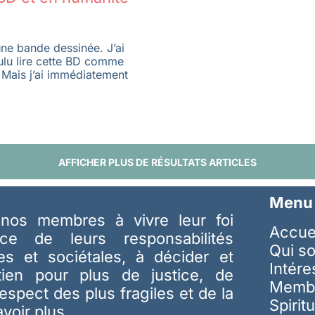
 une bande dessinée. J’ai
ulu lire cette BD comme
 Mais j’ai immédiatement
AFFICHER PLUS DE RÉSULTATS ARTICLES
Menu
nos membres à vivre leur foi
Accue
ice de leurs responsabilités
Qui s
les et sociétales, à décider et
Intér
tien pour plus de justice, de
Memb
respect des plus fragiles et de la
Spiritu
avoir plus…