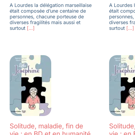
A Lourdes la délégation marseillaise
A Lourdes l
était composée d’une centaine de
était comp
personnes, chacune porteuse de
personnes,
diverses fragilités mais aussi et
diverses fra
surtout
[…]
surtout
[…]
Solitude, maladie, fin de
Solitude
vie : en BD et en humanité
vie : en