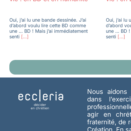
Oui, j’ai lu une bande dessinée. J’ai
Oui, j’ai lu
d’abord voulu lire cette BD comme
d’abord vo
une … BD ! Mais j’ai immédiatement
une … BD !
senti
[…]
senti
[…]
Nous aidons 
dans l’exerc
professionnel
agir en chré
fraternité, de 
Création.
En s