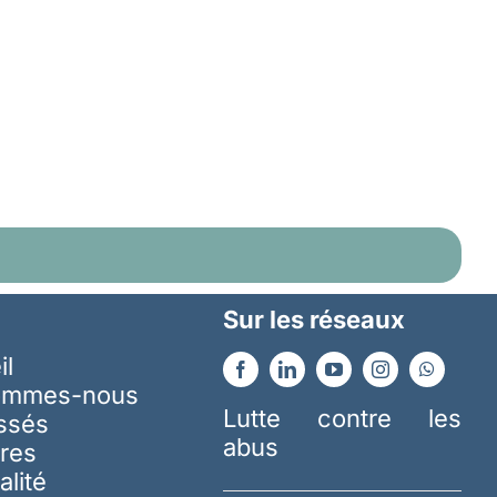
Sur les réseaux
il
ommes-nous
Lutte contre les
essés
abus
res
alité