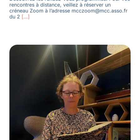
rencontres à distance, veillez à réserver un
créneau Zoom à l’adresse mcczoom@mcc.asso.fr
du 2
[…]