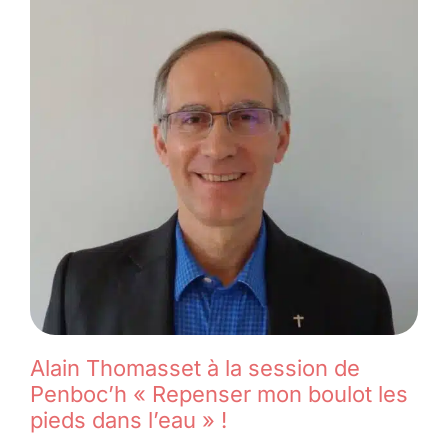
Alain Thomasset à la session de
Penboc’h « Repenser mon boulot les
pieds dans l’eau » !