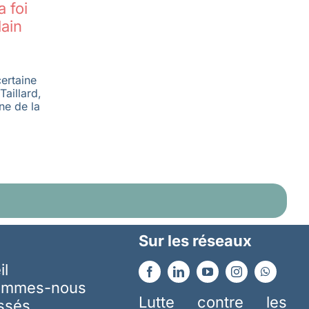
 foi
lain
ertaine
Taillard,
ne de la
Sur les réseaux
il
ommes-nous
Lutte contre les
essés