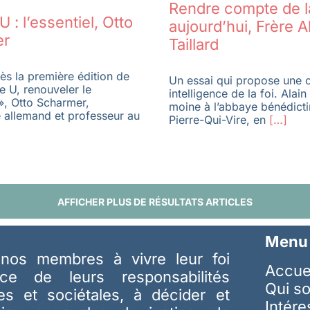
Rendre compte de la
U : l’essentiel, Otto
aujourd’hui, Frère A
er
Taillard
ès la première édition de
Un essai qui propose une c
e U, renouveler le
intelligence de la foi. Alain 
», Otto Scharmer,
moine à l’abbaye bénédicti
 allemand et professeur au
Pierre-Qui-Vire, en
[…]
AFFICHER PLUS DE RÉSULTATS ARTICLES
Menu
nos membres à vivre leur foi
Accue
ice de leurs responsabilités
Qui s
les et sociétales, à décider et
Intér