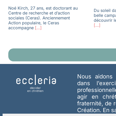
Noé Kirch, 27 ans, est doctorant au
Du soleil d
Centre de recherche et d’action
belle camp
sociales (Ceras). Anciennement
découvrir l
Action populaire, le Ceras
[…]
accompagne
[…]
Nous aidons 
dans l’exerc
professionnel
agir en chré
fraternité, de 
Création.
En s