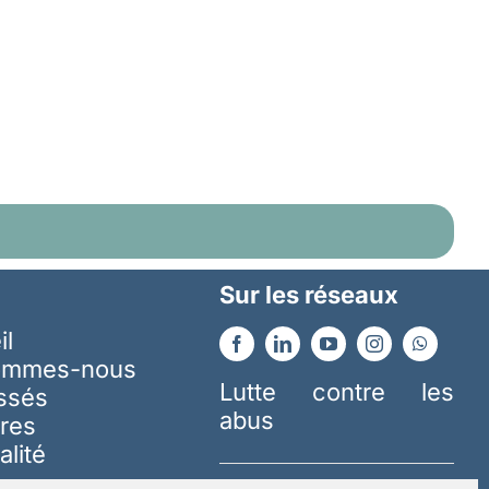
Sur les réseaux
il
ommes-nous
Lutte contre les
essés
abus
res
alité