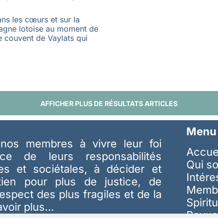
ans les cœurs et sur la
agne lotoise au moment de
e couvent de Vaylats qui
AFFICHER PLUS DE RÉSULTATS ARTICLES
Menu
nos membres à vivre leur foi
Accue
ice de leurs responsabilités
Qui s
les et sociétales, à décider et
Intér
tien pour plus de justice, de
Memb
respect des plus fragiles et de la
Spiritu
avoir plus…
Revue