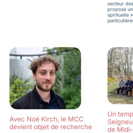
secteur de
proposé un
spirituelle 
particulièr
Un temps
Avec Noé Kirch, le MCC
Seigneur
devient objet de recherche
de Midi