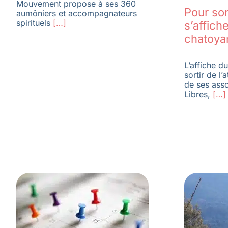
Mouvement propose à ses 360
Pour so
aumôniers et accompagnateurs
spirituels
[…]
s’affich
chatoya
L’affiche d
sortir de l’
de ses asso
Libres,
[…]