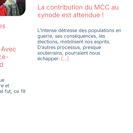
La contribution du MCC au
synode est attendue !
des
L’intense détresse des populations en
guerre, ses conséquences, les
élections, mobilisent nos esprits.
D’autres processus, presque
? Avec
souterrains, pourraient nous
ce-
échapper.
[…]
d
ue
re et
at fut, ce 19