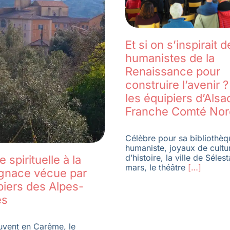
Et si on s’inspirait 
humanistes de la
Renaissance pour
construire l’avenir 
les équipiers d’Alsa
Franche Comté Nor
Célèbre pour sa bibliothèq
humaniste, joyaux de cultu
d’histoire, la ville de Sélest
 spirituelle à la
mars, le théâtre
[…]
Ignace vécue par
piers des Alpes-
es
vent en Carême, le