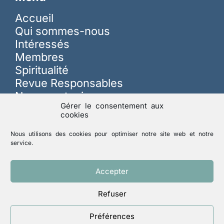
Accueil
Qui sommes-nous
Intéressés
Membres
Spiritualité
Revue Responsables
Nous soutenir
Gérer le consentement aux
cookies
Sur les réseaux
Nous utilisons des cookies pour optimiser notre site web et notre
service.
Lutte contre les abus
Accepter
Refuser
Mentions légales
Politique de confidentialité
Préférences
Un site réalisé par
ACCK