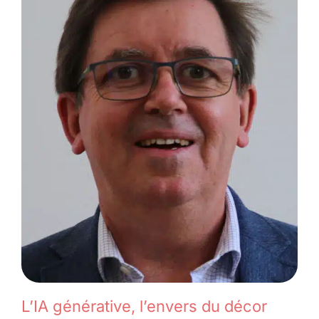
Membres
L’actu
Nous soutenir
La revue Responsables
L’IA générative, l’envers du décor