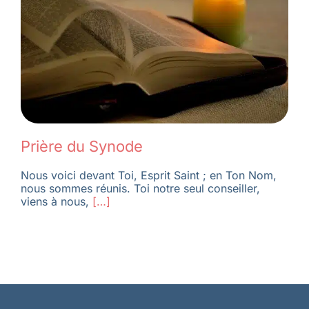
Membres
L’actu
Nous soutenir
Prière du Synode
Nous voici devant Toi, Esprit Saint ; en Ton Nom,
La revue Responsables
nous sommes réunis. Toi notre seul conseiller,
viens à nous,
[…]