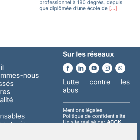
professionnel à 180 degrés, depuis
que diplômée d’une école de
[…]
Sur les réseaux
il
ommes-nous
Lutte contre les
essés
abus
res
alité
Mentions légales
nsables
Politique de confidentialité
Un site réalisé par
ACCK
soutenir