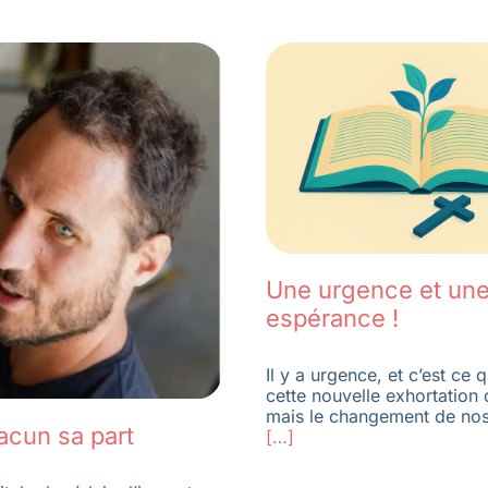
Une urgence et un
espérance !
Il y a urgence, et c’est ce 
cette nouvelle exhortation
mais le changement de no
acun sa part
[…]