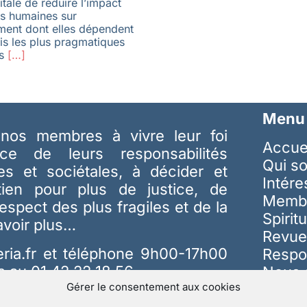
itale de réduire l’impact
és humaines sur
ment dont elles dépendent
ois les plus pragmatiques
s
[…]
Menu
nos membres à vivre leur foi
Accue
ice de leurs responsabilités
Qui s
les et sociétales, à décider et
Intér
tien pour plus de justice, de
Memb
respect des plus fragiles et de la
Spiritu
avoir plus…
Revue
ria.fr
et téléphone 9h00-17h00
Respo
s au 01 42 22 18 56
Nous 
Gérer le consentement aux cookies