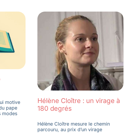
e
Hélène Cloître : un virage à
qui motive
180 degrés
 du pape
s modes
Hélène Cloître mesure le chemin
parcouru, au prix d’un virage