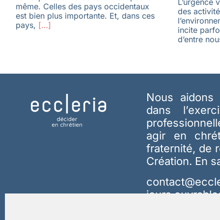
L’urgence v
même. Celles des pays occidentaux
des activit
est bien plus importante. Et, dans ces
l’environne
pays,
[…]
incite parf
d’entre nou
Nous aidons 
dans l’exerc
professionnel
agir en chré
fraternité, de 
Création.
En s
contact@eccle
jours ouvrable