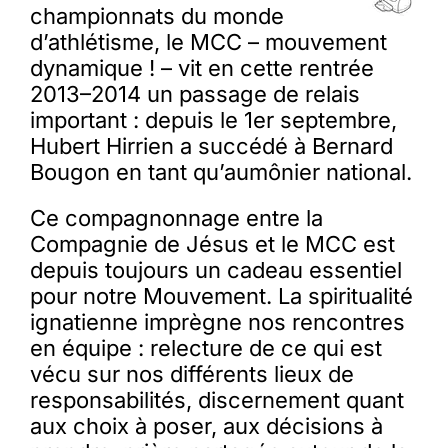
championnats du monde
d’athlétisme, le MCC – mouvement
Membres
dynamique ! – vit en cette rentrée
2013–2014 un passage de relais
important : depuis le 1er septembre,
L’actu
Hubert Hirrien a succédé à Bernard
Bougon en tant qu’aumônier national.
Nous soutenir
Ce compagnonnage entre la
Compagnie de Jésus et le MCC est
La revue Responsables
depuis toujours un cadeau essentiel
pour notre Mouvement. La spiritualité
ignatienne imprègne nos rencontres
en équipe : relecture de ce qui est
vécu sur nos différents lieux de
responsabilités, discernement quant
aux choix à poser, aux décisions à