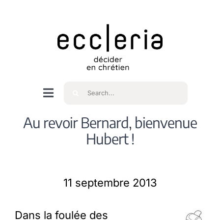
Skip
to
content
Rechercher
Navigation
à
Accueil
Au revoir Bernard, bienvenue
bascule
Hubert !
Qui sommes nous ?
11 septembre 2013
Intéressés
Dans la foulée des
Spiritualité