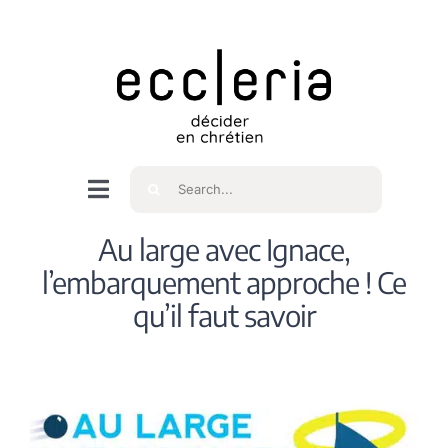
Skip
to
content
Rechercher
Navigation
à
Accueil
Au large avec Ignace,
bascule
l’embarquement approche ! Ce
Qui sommes nous ?
qu’il faut savoir
Intéressés
Spiritualité