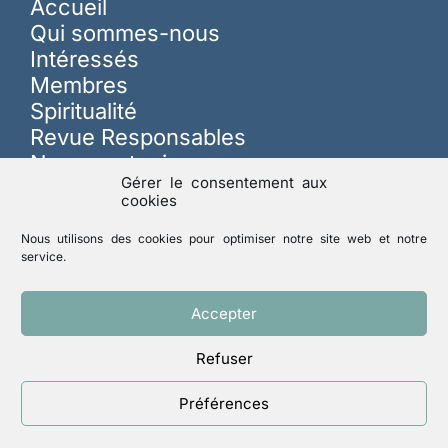
Accueil
Qui sommes-nous
Intéressés
Membres
Spiritualité
Revue Responsables
Nous soutenir
Gérer le consentement aux
cookies
Sur les réseaux
Nous utilisons des cookies pour optimiser notre site web et notre
service.
Lutte contre les abus
Accepter
Refuser
Mentions légales
Politique de confidentialité
Préférences
Un site réalisé par
ACCK