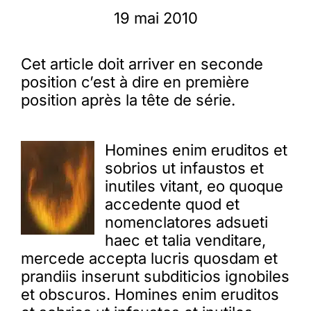
19 mai 2010
Membres
Cet article doit arriver en seconde
position c’est à dire en première
L’actu
position après la tête de série.
Nous soutenir
Homines enim eruditos et
sobrios ut infaustos et
La revue Responsables
inutiles vitant, eo quoque
accedente quod et
nomenclatores adsueti
haec et talia venditare,
mercede accepta lucris quosdam et
prandiis inserunt subditicios ignobiles
et obscuros. Homines enim eruditos