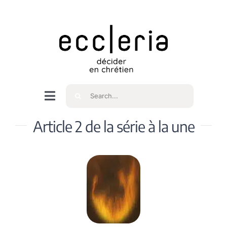
Skip
to
content
Rechercher
Navigation
à
Accueil
Article 2 de la série à la une
bascule
Qui sommes nous ?
Intéressés
Spiritualité