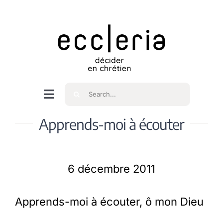
Skip
to
content
Rechercher
Navigation
à
Accueil
Apprends-moi à écouter
bascule
Qui sommes nous ?
6 décembre 2011
Intéressés
Apprends-moi à écouter, ô mon Dieu
Spiritualité