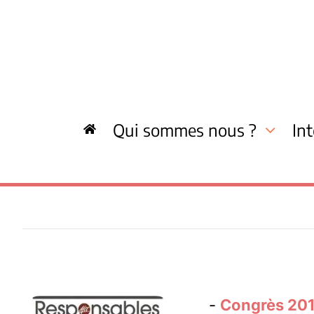
Skip
to
content
Qui sommes nous ?
In
-
Congrès 20