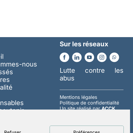
Sur les réseaux
il
ommes-nous
Lutte contre les
essés
abus
res
alité
Mentions légales
nsables
Politique de confidentialité
Un site réalisé par
ACCK
soutenir
Refuser
Préférences