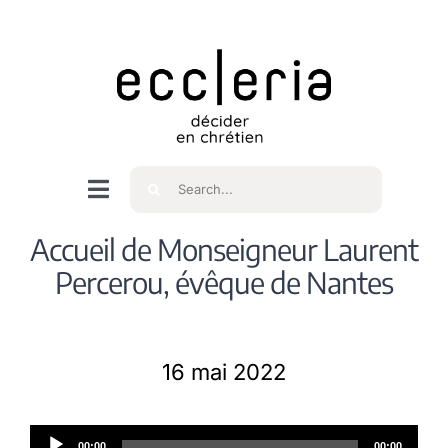
Skip
to
content
Rechercher
Navigation
à
Accueil
Accueil de Monseigneur Laurent
bascule
Percerou, évêque de Nantes
Qui sommes nous ?
16 mai 2022
Intéressés
Lecteur
Spiritualité
00:00
00:00