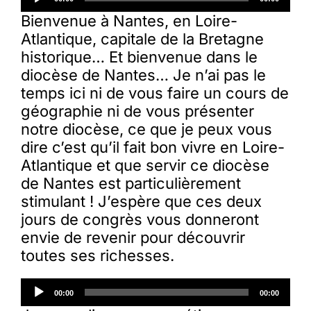
audio
Bienvenue à Nantes, en Loire-
Atlantique, capitale de la Bretagne
Membres
historique… Et bienvenue dans le
diocèse de Nantes… Je n’ai pas le
L’actu
temps ici ni de vous faire un cours de
géographie ni de vous présenter
notre diocèse, ce que je peux vous
Nous soutenir
dire c’est qu’il fait bon vivre en Loire-
Atlantique et que servir ce diocèse
La revue Responsables
de Nantes est particulièrement
stimulant ! J’espère que ces deux
jours de congrès vous donneront
envie de revenir pour découvrir
toutes ses richesses.
Lecteur
00:00
00:00
audio