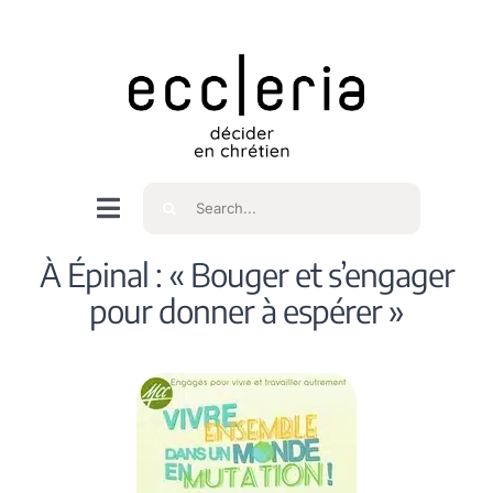
Skip
to
content
Rechercher
Navigation
à
Accueil
À Épinal : « Bouger et s’engager
bascule
pour donner à espérer »
Qui sommes nous ?
Intéressés
Spiritualité