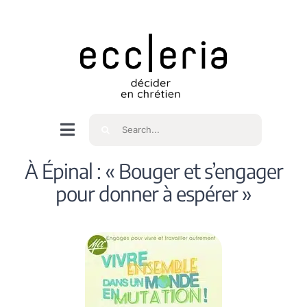
Skip
to
content
Rechercher
Navigation
à
Accueil
À Épinal : « Bouger et s’engager
bascule
pour donner à espérer »
Qui sommes nous ?
Intéressés
Spiritualité