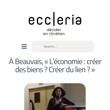
Skip
to
content
Rechercher
Navigation
à
Accueil
À Beauvais, « L’économie : créer
bascule
des biens ? Créer du lien ? »
Qui sommes nous ?
Intéressés
Spiritualité