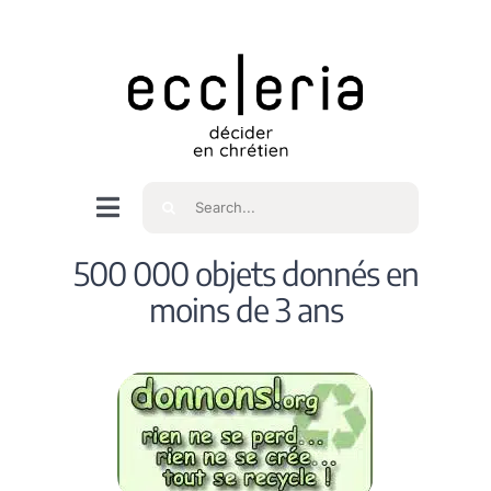
Skip
to
content
Rechercher
Navigation
à
Accueil
500 000 objets donnés en
bascule
moins de 3 ans
Qui sommes nous ?
Intéressés
Spiritualité