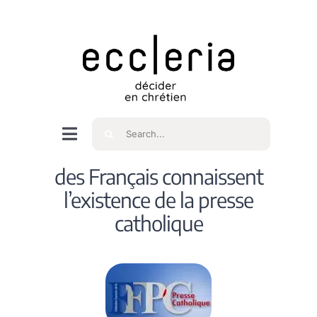
Skip
to
content
Rechercher
Navigation
à
Accueil
des Français connaissent
bascule
l’existence de la presse
Qui sommes nous ?
catholique
Intéressés
Spiritualité