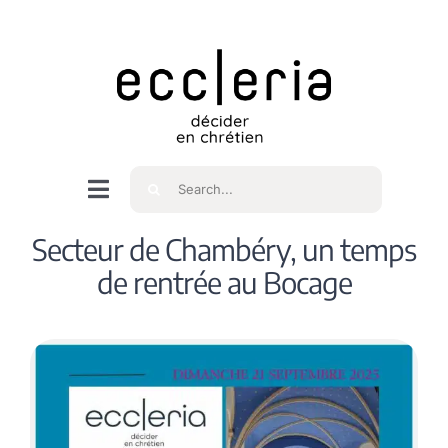
Skip
to
content
Rechercher
Navigation
à
Accueil
Secteur de Chambéry, un temps
bascule
de rentrée au Bocage
Qui sommes nous ?
Intéressés
Spiritualité