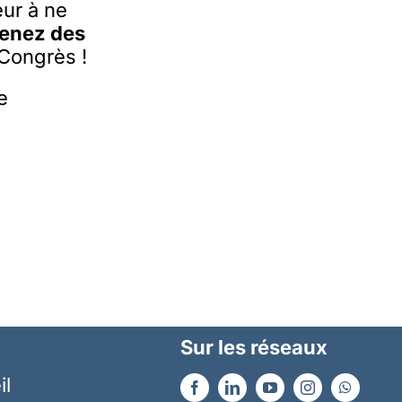
eur à ne
venez des
Congrès !
e
Sur les réseaux
il