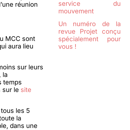
service du
d’une réunion
mouvement
Un numéro de la
revue Projet conçu
du MCC sont
spécialement pour
qui aura lieu
vous !
moins sur leurs
 la
s temps
 sur le
site
 tous les 5
oute la
ble, dans une