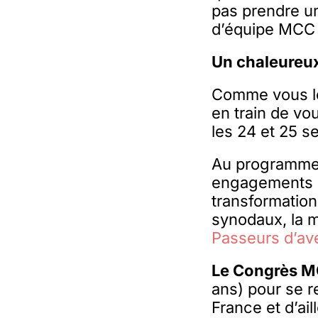
pas prendre u
d’équipe MCC
Un chaleureux 
Comme vous le
en train de vo
les 24 et 25 
Au programme :
engagements da
transformatio
synodaux, la m
Passeurs d’av
Le Congrès M
ans) pour se r
France et d’ai