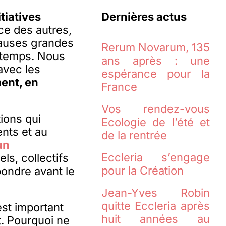
tiatives
Dernières actus
ce des autres,
 causes grandes
Rerum Novarum, 135
u temps. Nous
ans après : une
avec les
espérance pour la
ent, en
France
Vos rendez-vous
ions qui
Ecologie de l’été et
nts et au
de la rentrée
un
Eccleria s’engage
s, collectifs
pour la Création
pondre avant le
Jean-Yves Robin
quitte Eccleria après
est important
huit années au
. Pourquoi ne