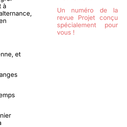
t à
Un numéro de la
alternance,
revue Projet conçu
 en
spécialement pour
vous !
enne, et
hanges
 temps
nier
a