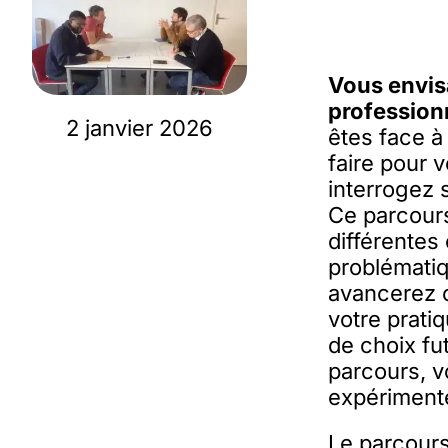
Vous envis
professionn
2 janvier 2026
êtes face à
faire pour v
interrogez 
Ce parcours
différentes
problémati
avancerez c
votre prati
de choix fu
parcours, 
expériment
Le parcours 