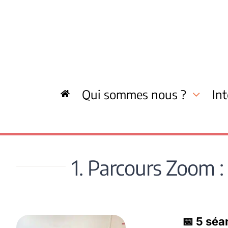
Skip
to
content
Qui sommes nous ?
In
1. Parcours Zoom :
📅 5 séa