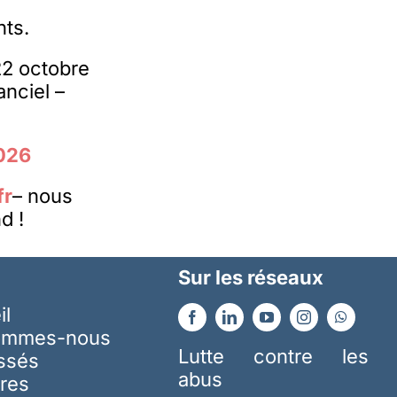
nts.
22 octobre
nciel –
2026
fr
– nous
d !
Sur les réseaux
il
ommes-nous
Lutte contre les
essés
abus
res