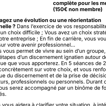
complète pour les 
(150€ non membre)
agez une évolution ou une réorientation
elle ?
Dans l’exercice de vos responsabilit
 un choix difficile ; Vous avez un choix stra
otre entreprise ; En fin de carrière, vous vo
sur votre avenir professionnel…
 vous permet de vivre au sein d’un groupe,
 étapes d’un discernement ignatien autour d
que que vous apporterez. En 5 séances de 
oncrètement sur votre choix, et vous renf
que du discernement et de la prise de décis
turs, professionnels ou personnels. Durant 
vous serez accompagné par un binôme de f
és.
vous aidera à clarifier votre situation,
à int