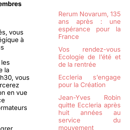
membres
Rerum Novarum, 135
ans après : une
espérance pour la
és, vous
France
tégique à
us
Vos rendez-vous
Ecologie de l’été et
 les
de la rentrée
e la
Eccleria s’engage
2h30, vous
pour la Création
orcerez
ion en vue
Jean-Yves Robin
ce
quitte Eccleria après
ormateurs
huit années au
service du
mouvement
égrer