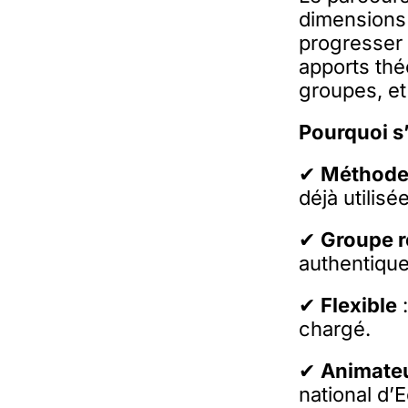
dimensions 
progresser
apports thé
groupes, et
Pourquoi s’
✔
Méthode
déjà utilis
✔
Groupe r
authentiqu
✔
Flexible
:
chargé.
✔
Animate
national d’