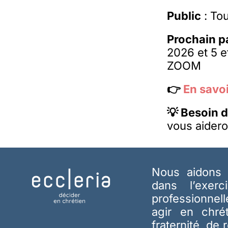
Public
: To
Prochain p
2026 et 5 e
ZOOM
👉
En savoi
💡 Besoin d
vous aidero
Nous aidons 
dans l’exerc
professionnel
agir en chré
fraternité, de 