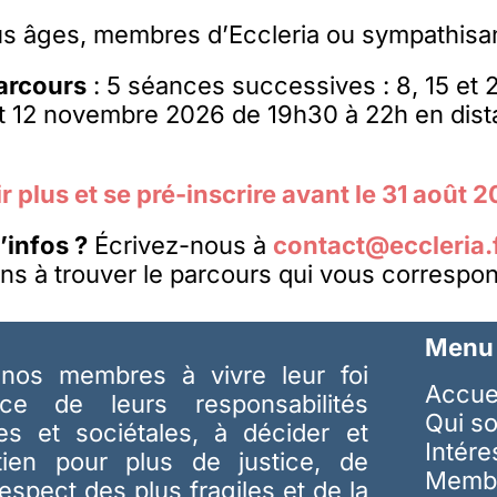
us âges, membres d’Eccleria ou sympathisa
arcours
:
5 séances successives : 8, 15 et 
t 12 novembre 2026 de 19h30 à 22h en dista
r plus et se pré-inscrire
a
vant le 31 août 
’infos ?
Écrivez-nous à
contact@eccleria.
ns à trouver le parcours qui vous correspon
Menu
nos membres à vivre leur foi
Accue
ice de leurs responsabilités
Qui s
les et sociétales, à décider et
Intér
tien pour plus de justice, de
Memb
respect des plus fragiles et de la