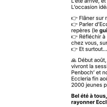
L’été arrive, e
L’occasion idé
👉 Flâner sur 
👉 Parler d’Ec
repères (le
gu
👉 Réfléchir à
chez vous, sur
👉 Et surtout…
🙏 Début août,
vivront la ses
Penboch’ et no
Eccleria fin a
2000 jeunes p
Bel été à tou
rayonner Eccl