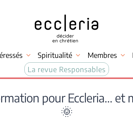
téressés
Spiritualité
Membres
La revue Responsables
mation pour Eccleria… et ma
🌞