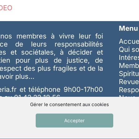
DEO
Menu
nos membres à vivre leur foi
Accue
ice de leurs responsabilités
Qui s
les et sociétales, à décider et
Intér
tien pour plus de justice, de
Memb
respect des plus fragiles et de la
Spiritu
avoir plus…
Revue
ria.fr
et téléphone 9h00-17h00
Respo
s au 01 42 22 18 56
Nous 
Gérer le consentement aux cookies
Accepter