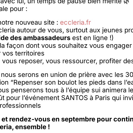
t avec lui, un temps de pause bien mérité 🌿
ale pour :
notre nouveau site :
eccleria.fr
cleria autour de vous, surtout aux jeunes p
ide des ambassadeurs
est en ligne !)
 la façon dont vous souhaitez vous engager 
 vos territoires
 vous reposer, vous ressourcer, profiter de
 nous serons en union de prière avec les 30
sion “Repenser son boulot les pieds dans l’e
us penserons tous à l’équipe sui animera l
oût pour l’événement SANTOS à Paris qui invi
rofessionnels
s, et rendez-vous en septembre pour contin
eria, ensemble !