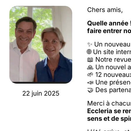
Chers amis,
Quelle année 
faire entrer 
✨ Un nouveau n
🌐 Un site inte
📖 Notre revu
🙏 Un nouvel 
🌱 12 nouveau
📣 Une présen
🤝 Des partena
22 juin 2025
Merci à chacun
Eccleria se re
sens et de spi