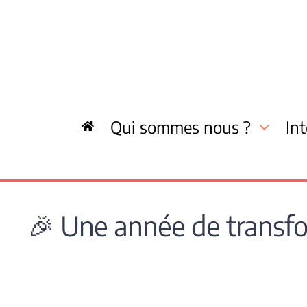
Skip
to
content
Qui sommes nous ?
In
🎉 Une année de transfor