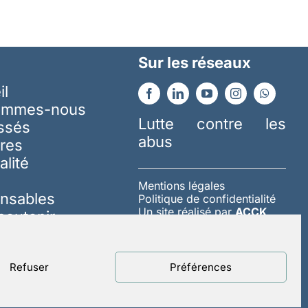
Sur les réseaux
il
ommes-nous
Lutte contre les
essés
abus
res
alité
Mentions légales
nsables
Politique de confidentialité
Un site réalisé par
ACCK
soutenir
Refuser
Préférences