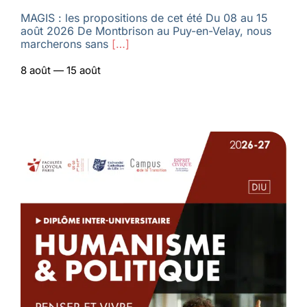
MAGIS : les propositions de cet été Du 08 au 15
août 2026 De Montbrison au Puy-en-Velay, nous
marcherons sans
[…]
8 août — 15 août