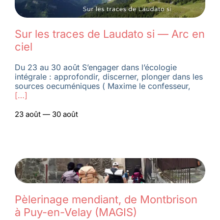
Membres
Sur les traces de Laudato si — Arc en
ciel
L’actu
Du 23 au 30 août S’engager dans l’écologie
intégrale : approfondir, discerner, plonger dans les
sources oecuméniques ( Maxime le confesseur,
Nous soutenir
[…]
23 août — 30 août
La revue Responsables
Pèlerinage mendiant, de Montbrison
à Puy-en-Velay (MAGIS)