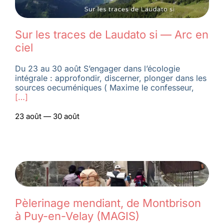
Membres
Sur les traces de Laudato si — Arc en
ciel
L’actu
Du 23 au 30 août S’engager dans l’écologie
intégrale : approfondir, discerner, plonger dans les
sources oecuméniques ( Maxime le confesseur,
Nous soutenir
[…]
23 août — 30 août
La revue Responsables
Pèlerinage mendiant, de Montbrison
à Puy-en-Velay (MAGIS)