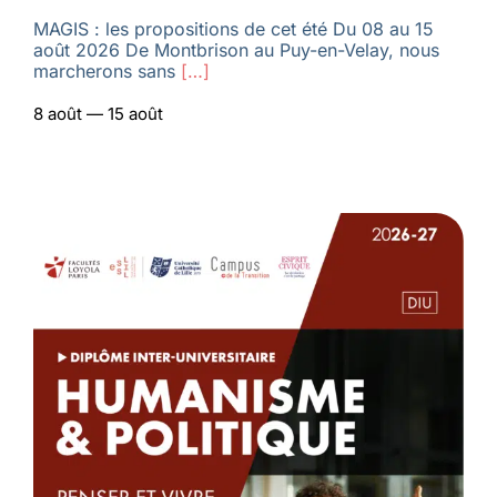
MAGIS : les propositions de cet été Du 08 au 15
août 2026 De Montbrison au Puy-en-Velay, nous
marcherons sans
[…]
8 août — 15 août